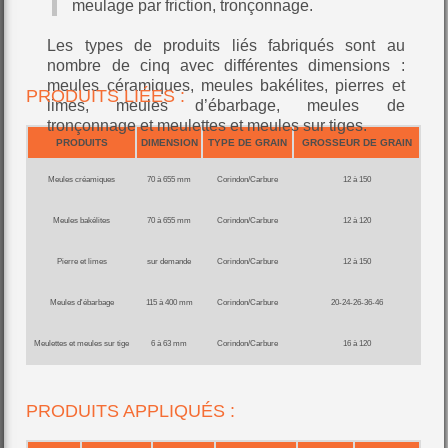
meulage par friction, tronçonnage.
Les types de produits liés fabriqués sont au
nombre de cinq avec différentes dimensions :
meules céramiques, meules bakélites, pierres et
PRODUITS LIÉES :
limes, meules d’ébarbage, meules de
tronçonnage et meulettes et meules sur tiges.
PRODUITS
DIMENSION
TYPE DE GRAIN
GROSSEUR DE GRAIN
Meules créamiques
70 à 655 mm
Corindon/Carbure
12 à 150
Meules bakélites
70 à 655 mm
Corindon/Carbure
12 à 120
Pierre et limes
sur demande
Corindon/Carbure
12 à 150
Meules d'ébarbage
115 à 400 mm
Corindon/Carbure
20-24-26-36-46
Meulettes et meules sur tige
6 à 63 mm
Corindon/Carbure
16 à 120
PRODUITS APPLIQUÉS :