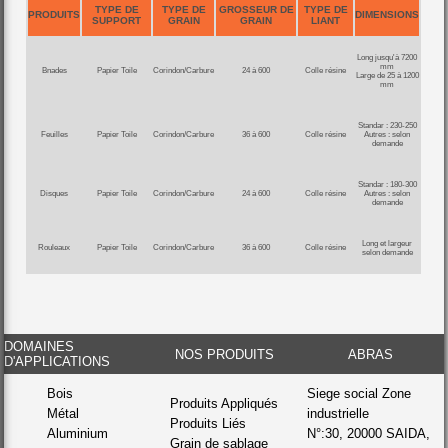
TYPE DE
TYPE DE
GROSSEUR DE
TYPE DE
PRODUITS
DIMENSIONS
SUPPORT
GRAIN
GRAIN
LIANT
Long jusqu'à 7200
mm
Bnades
Papier Toile
Corindon/Carbure
24 à 600
Colle résine
Large de 25 à 1200
mm
Standar : 230-250
Feuilles
Papier Toile
Corindon/Carbure
36 à 600
Colle résine
Autres : selon
demande
Standar : 180-300
Disques
Papier Toile
Corindon/Carbure
24 à 600
Colle résine
Autres : selon
demande
Long et largeur
Rouleaux
Papier Toile
Corindon/Carbure
36 à 600
Colle résine
selon demande
DOMAINES
NOS PRODUITS
ABRAS
D'APPLICATIONS
Bois
Siege social Zone
Produits Appliqués
Métal
industrielle
Produits Liés
Aluminium
N°:30, 20000 SAIDA,
Grain de sablage